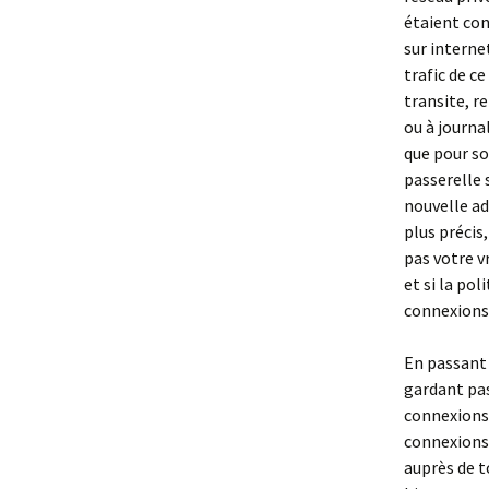
étaient con
sur interne
trafic de ce
transite, re
ou à journa
que pour so
passerelle 
nouvelle ad
plus précis
pas votre v
et si la pol
connexions
En passant 
gardant pas
connexions,
connexions,
auprès de t