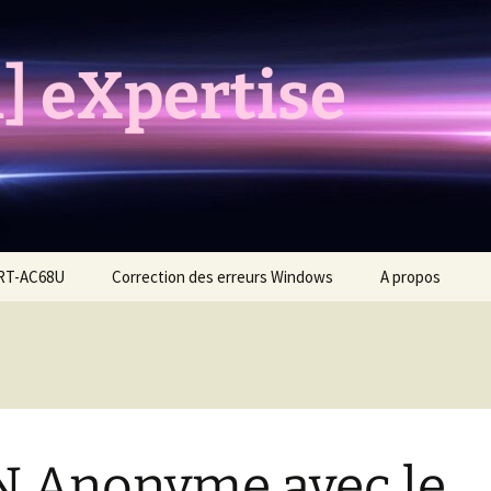
] eXpertise
 RT-AC68U
Correction des erreurs Windows
A propos
 Anonyme avec le