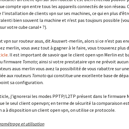
que compte vpn entre tous les appareils connectés de son réseau. C
 l’installation de clients vpn sur ses machines, ce qui en plus d’êtr
 ralenti bien souvent la machine et n’est pas toujours possible (vo
sur votre cube canal+ ?).
nt vpn sur routeur asus, dit Asuswrt-merlin, alors si ce n’est pas en
lez merlin, vous avez tout à gagner à le faire, vous trouverez plus d
ticle
. Il est important de savoir que le client open vpn Merlin est ba
du firmware
Tomato
; ainsi si votre prestataire vpn ne prévoit aucu
uteurs asus merlin vous avez la possibilité de vous rabattre sur un
iée aux routeurs
Tomato
qui constitue une excellente base de dépa
oint sa configuration.
ticle, j’ignorerai les modes PPTP/L2TP présent dans le firmware 
que le seul client openvpn; en terme de sécurité la comparaison est
n a à disposition un client open vpn, on utilise ce protocole.
ramétrage et utilisation