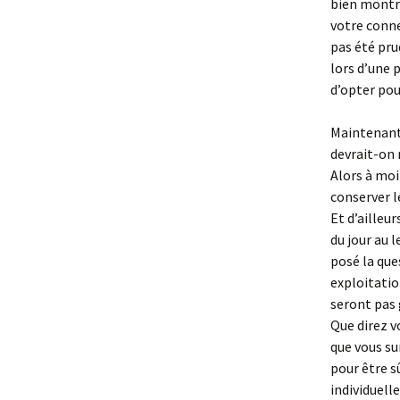
bien montre
votre conne
pas été pru
lors d’une 
d’opter pou
Maintenant 
devrait-on 
Alors à moi
conserver l
Et d’ailleu
du jour au 
posé la ques
exploitatio
seront pas
Que direz v
que vous su
pour être s
individuell