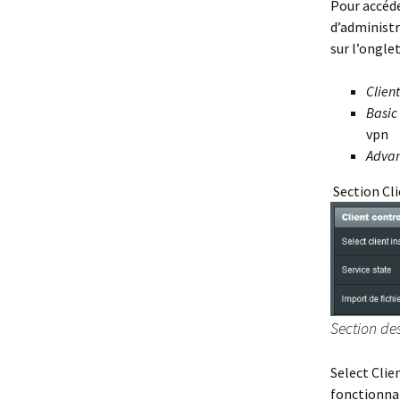
Pour accéde
d’administr
sur l’ongle
Client
Basic
vpn
Advan
Section Cl
Section de
Select Clie
fonctionnal