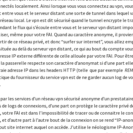
nectés localement. Ainsi lorsque vous vous connectez au vpn, vou
t entre vous et le serveur distant une sorte de tunnel dans lequel v
 réseau local. Le vpn est dit sécurisé quand le tunnel encrypte le tra
ndant le flux qui s’écoule entre vous et le serveur vpn distant impos
liser, même pour votre FAI. Quand au caractère anonyme, il provien
rtir de ce réseau privé, et donc “surfer sur internet”, vous allez e
située au delà du serveur vpn distant, ce qui au bout du compte vo
resse IP externe différente de celle allouée par votre FAI. Pour êtr
, la passerelle respecte son caractère d’anonymat si d’une part elle
raie adresse IP dans les headers HTTP (telle que par exemple
REM
itique du fournisseur du service vpn est de ne garder aucun log de v
.
par les services d’un réseau vpn sécurisé anonyme d’un prestatair
 de logs de connexions, d’une part on protège le caractère privé d
 votre FAI est dans l’impossibilité de tracer ou de connaitre le co
 et d’autre part à l’autre bout de la connexion on se rend “IP-an
out site internet auquel on accède. J’utilise le néologisme IP-An