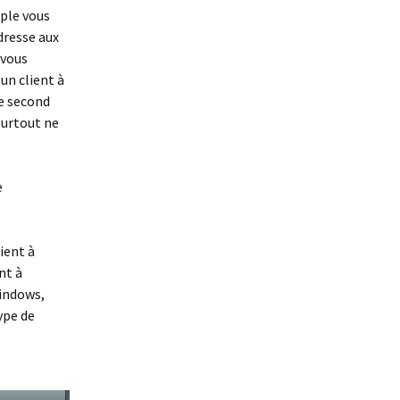
mple vous
dresse aux
 vous
un client à
le second
surtout ne
e
ient à
nt à
windows,
ype de