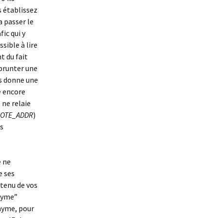
s établissez
a passer le
fic qui y
sible à lire
t du fait
mprunter une
us donne une
e encore
 ne relaie
OTE_ADDR
)
os
e ne
e ses
ntenu de vos
onyme”
onyme, pour