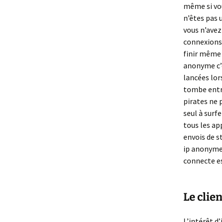
même si vo
n’êtes pas 
vous n’avez
connexions 
finir même 
anonyme c’e
lancées lor
tombe entre
pirates ne 
seul à surf
tous les ap
envois de s
ip anonyme 
connecte e
Le clie
L’intérêt d