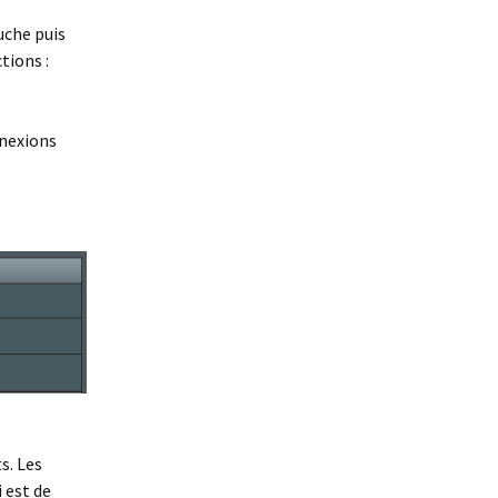
uche puis
tions :
nnexions
s. Les
 est de