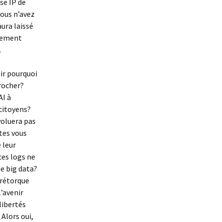
se IP de
vous n’avez
aura laissé
ivement
.
ir pourquoi
rocher?
AI à
 citoyens?
voluera pas
êtes vous
 leur
ces logs ne
de big data?
 rétorque
l’avenir
libertés
 Alors oui,