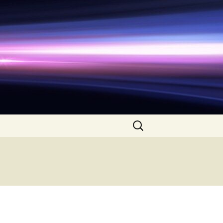
Search
for: