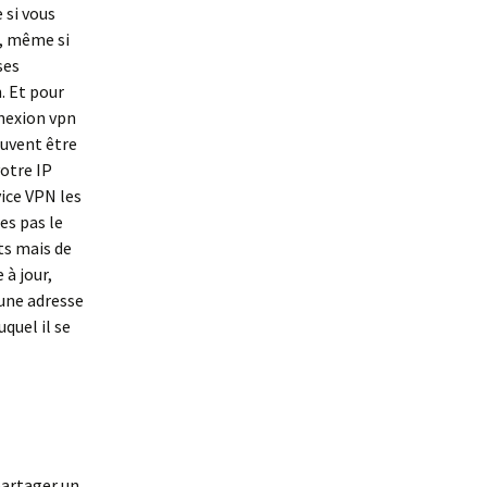
 si vous
s, même si
ses
. Et pour
nnexion vpn
euvent être
otre IP
ice VPN les
es pas le
nts mais de
à jour,
 une adresse
quel il se
partager un