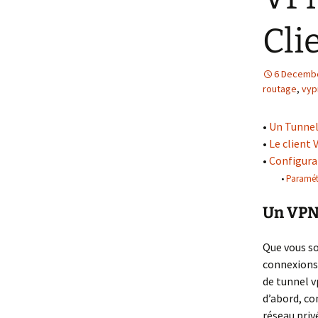
Cli
6 Decemb
routage
,
vyp
•
Un Tunnel
•
Le client
•
Configura
•
Paramét
Un VPN
Que vous so
connexions 
de tunnel v
d’abord, co
réseau priv