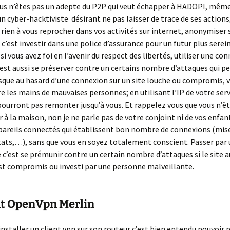
us n’êtes pas un adepte du P2P qui veut échapper à HADOPI, même
un cyber-hacktiviste désirant ne pas laisser de trace de ses action
 rien à vous reprocher dans vos activités sur internet, anonymiser 
c’est investir dans une police d’assurance pour un futur plus serein
si vous avez foi en l’avenir du respect des libertés, utiliser une co
st aussi se préserver contre un certains nombre d’attaques qui p
sque au hasard d’une connexion sur un site louche ou compromis, v
 les mains de mauvaises personnes; en utilisant l’IP de votre serv
pourront pas remonter jusqu’à vous. Et rappelez vous que vous n’êt
er à la maison, non je ne parle pas de votre conjoint ni de vos enfa
pareils connectés qui établissent bon nombre de connexions (mise 
tats,…), sans que vous en soyez totalement conscient. Passer par
c’est se prémunir contre un certain nombre d’attaques si le site au
st compromis ou investi par une personne malveillante.
nt OpenVpn Merlin
’installer un client vpn sur son routeur c’est bien entendu pouvoir 