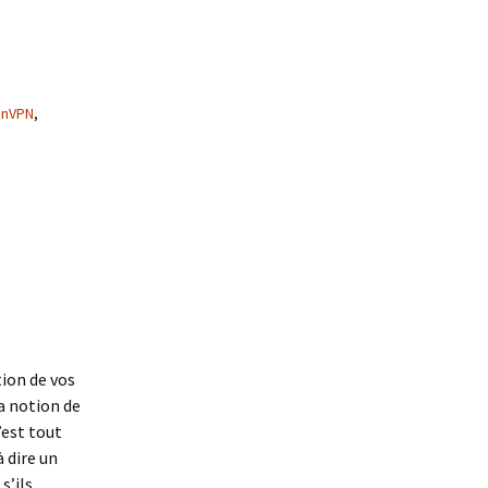
nVPN
,
tion de vos
a notion de
’est tout
 dire un
s’ils