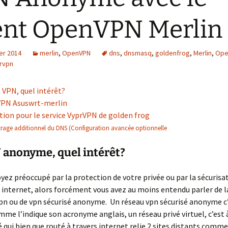
ent OpenVPN Merlin
er 2014
merlin
,
OpenVPN
dns
,
dnsmasq
,
goldenfrog
,
Merlin
,
Ope
rvpn
 VPN, quel intérêt?
 VPN Asuswrt-merlin
tion pour le service VyprVPN de golden frog
rage additionnel du DNS (Configuration avancée optionnelle
 anonyme, quel intérêt?
yez préoccupé par la protection de votre privée ou par la sécurisa
internet, alors forcément vous avez au moins entendu parler de l
pn ou de vpn sécurisé anonyme. Un réseau vpn sécurisé anonyme c
mme l’indique son acronyme anglais, un réseau privé virtuel, c’est à
é qui bien que routé à travers internet relie 2 sites distants comme 