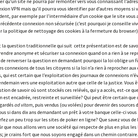
r qu’un site ne pourra par remonter vers vous connaissant l’adres
xion VPN mais qu’il pourra vous identifier par d’autres moyens si 
dent, par exemple par l’intermédiaire d’un cookie que le site vous 
précédente connexion non sécurisée (c’est pourquoi je conseille v
r la politique de nettoyage des cookies à la fermeture du browser)
la question traditionnelle qui suit cette présentation est de savo
rendre anonyme et sécuriser sa connexion quand on a rien à se rep
 de renverser la question en demandant pourquoi la loi oblige un F
es connexions de tous les citoyens si la loi n’a rien à reprocher aux
rs, qui est certain que l’exploitation des journaux de connexions n’é
lendemain vers une exploitation autre que celle de la justice. Vous 
tion de savoir où sont stockés ces relévés, qui y a accès, est-ce que
n est encadrée, restreinte et surveillée? Qui peut être certain que 
 gardés
ad vitam
, puis vendus (ou volées) pour devenir des sources 
ous si dans dix ans demandant un prêt à votre banque celle-ci vous
rfez un peu trop sur les sites de poker en ligne? Que savez vous de 
ûr que nous allons vers une société qui respecte de plus en plus les 
es; je crains fort que nous soyons engagé dans un chemin contraire.