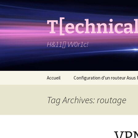
T[echnical
H&11[] VV0r1c!
Skip
Accueil
Configuration d’un routeur Asus
to
content
Tag Archives: routage
VPN