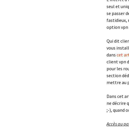
seul et uni
se passer de
fastidieux,
option vpn 
Qui dit clie
vous instal
dans
cet ar
client vpn 
pour les ro
section déd
mettre au p
Dans cet ar
ne décrire 
;-), quand o
Accès au pa