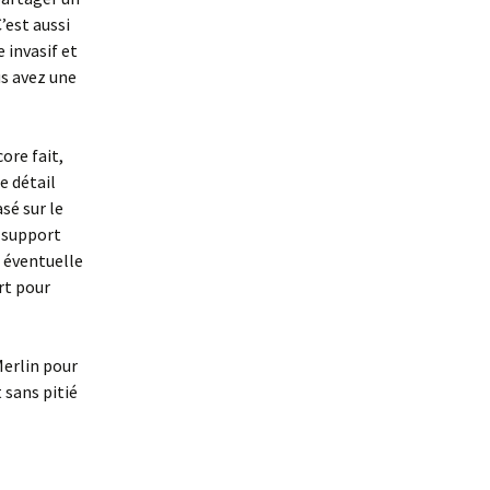
’est aussi
e invasif et
us avez une
core fait,
e détail
sé sur le
n support
e éventuelle
rt pour
Merlin pour
 sans pitié