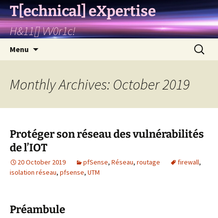
T[echnical] eXpertise
H&11[] VV0r1c!
Skip
Search
Menu
to
for:
content
Monthly Archives: October 2019
Protéger son réseau des vulnérabilités
de l’IOT
20 October 2019
pfSense
,
Réseau
,
routage
firewall
,
isolation réseau
,
pfsense
,
UTM
Préambule