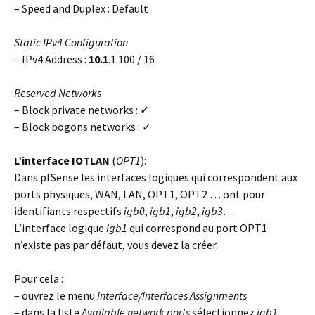
– Speed and Duplex : Default
Static IPv4 Configuration
– IPv4 Address :
10.1
.1.100 / 16
Reserved Networks
– Block private networks : ✓
– Block bogons networks : ✓
L’interface IOTLAN
(
OPT1
):
Dans pfSense les interfaces logiques qui correspondent aux
ports physiques, WAN, LAN, OPT1, OPT2 … ont pour
identifiants respectifs
igb0
,
igb1
,
igb2
,
igb3
…
L’interface logique
igb1
qui correspond au port OPT1
n’existe pas par défaut, vous devez la créer.
Pour cela :
– ouvrez le menu
Interface/Interfaces Assignments
– dans la liste
Available network ports
sélectionnez
igb1