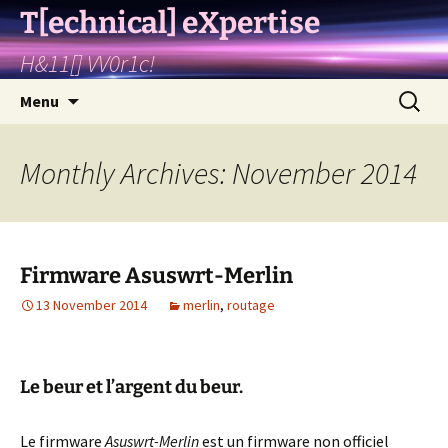
T[echnical] eXpertise
H&11[] VV0r1c!
Skip
Search
Menu
to
for:
content
Monthly Archives: November 2014
Firmware Asuswrt-Merlin
13 November 2014
merlin
,
routage
Le beur et l’argent du beur.
Le firmware
Asuswrt-Merlin
est un firmware non officiel