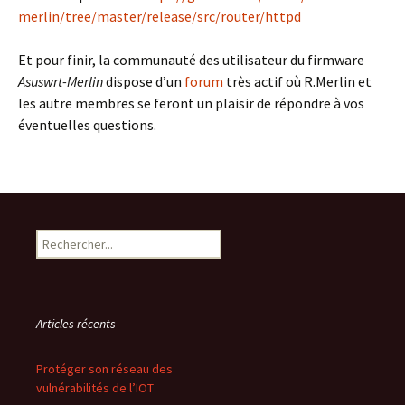
merlin/tree/master/release/src/router/httpd
Et pour finir, la communauté des utilisateur du firmware
Asuswrt-Merlin
dispose d’un
forum
très actif où R.Merlin et
les autre membres se feront un plaisir de répondre à vos
éventuelles questions.
Search
Articles récents
Protéger son réseau des
vulnérabilités de l’IOT