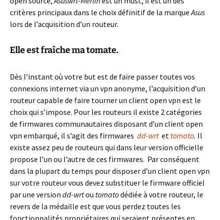
open source,
Asuswrt-Merlin
est un must, il est un des
critères principaux dans le choix définitif de la marque
Asus
lors de l’acquisition d’un routeur.
Elle est fraîche ma tomate.
Dès l’instant où votre but est de faire passer toutes vos
connexions internet via un vpn anonyme, l’acquisition d’un
routeur capable de faire tourner un client open vpn est le
choix qui s’impose. Pour les routeurs il existe 2 catégories
de firmwares communautaires disposant d’un client open
vpn embarqué, il s’agit des firmwares
dd-wrt
et
tomato
.
Il
existe assez peu de routeurs qui dans leur version officielle
propose l’un ou l’autre de ces firmwares. Par conséquent
dans la plupart du temps pour disposer d’un client open vpn
sur votre routeur vous devez substituer le firmware officiel
par une version
dd-wrt
ou
tomato
dédiée à votre routeur, le
revers de la médaille est que vous perdez toutes les
fonctionnalités propriétaires qui seraient présentes en