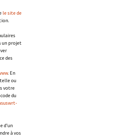
le
le site de
ion.
mulaires
 un projet
uver
ce des
/www
. En
telle ou
ns votre
 code du
asuswrt-
e d’un
ndre à vos