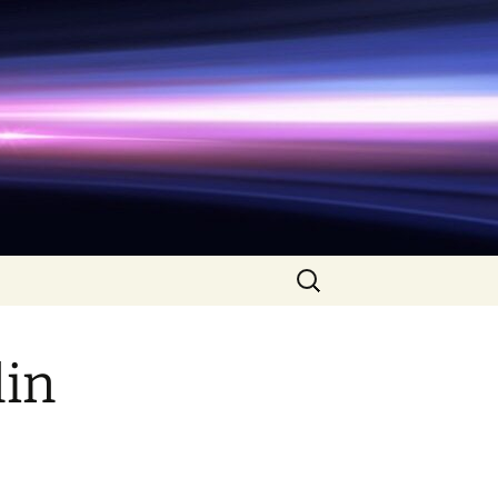
Search
for:
in