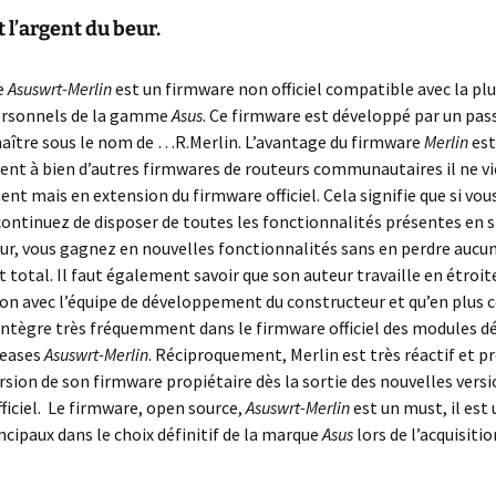
t l’argent du beur.
e
Asuswrt-Merlin
est un firmware non officiel compatible avec la pl
ersonnels de la gamme
Asus
. Ce firmware est développé par un pas
naître sous le nom de …R.Merlin. L’avantage du firmware
Merlin
est
nt à bien d’autres firmwares de routeurs communautaires il ne vi
t mais en extension du firmware officiel. Cela signifie que si vous
continuez de disposer de toutes les fonctionnalités présentes en 
ur, vous gagnez en nouvelles fonctionnalités sans en perdre aucun
t total. Il faut également savoir que son auteur travaille en étroit
on avec l’équipe de développement du constructeur et qu’en plus 
intègre très fréquemment dans le firmware officiel des modules 
leases
Asuswrt-Merlin
. Réciproquement, Merlin est très réactif et 
rsion de son firmware propiétaire dès la sortie des nouvelles versi
ficiel. Le firmware, open source,
Asuswrt-Merlin
est un must, il est 
incipaux dans le choix définitif de la marque
Asus
lors de l’acquisitio