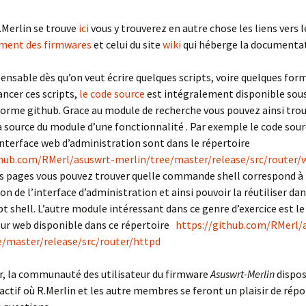
R.Merlin se trouve
ici
vous y trouverez en autre chose les liens vers 
ment des firmwares
et celui du site
wiki
qui héberge la documentat
pensable dès qu’on veut écrire quelques scripts, voire quelques for
ncer ces scripts,
le code source
est intégralement disponible sous
forme github. Grace au module de recherche vous pouvez ainsi tro
 source du module d’une fonctionnalité . Par exemple le code sour
interface web d’administration sont dans le répertoire
thub.com/RMerl/asuswrt-merlin/tree/master/release/src/router
s pages vous pouvez trouver quelle commande shell correspond à 
ion de l’interface d’administration et ainsi pouvoir la réutiliser da
pt shell. L’autre module intéressant dans ce genre d’exercice est le
eur web disponible dans ce répertoire
https://github.com/RMerl/
e/master/release/src/router/httpd
ir, la communauté des utilisateur du firmware
Asuswrt-Merlin
dispos
actif où R.Merlin et les autre membres se feront un plaisir de répo