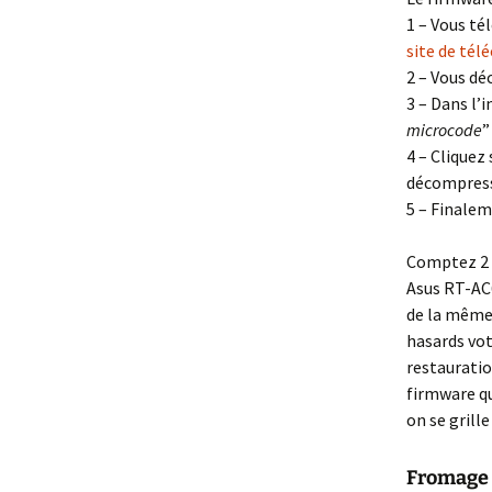
1 – Vous té
site de tél
2 – Vous dé
3 – Dans l’
microcode
”
4 – Cliquez 
décompress
5 – Finalem
Comptez 2 à
Asus RT-AC
de la même 
hasards vot
restauratio
firmware qu
on se grille
Fromage 