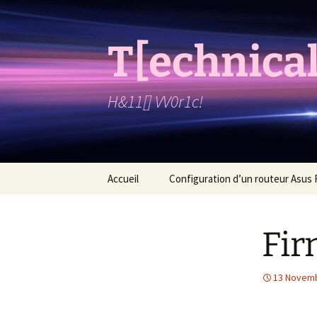
T[echnical
H&11[] VV0r1c!
Skip
Accueil
Configuration d’un routeur Asus
to
content
Fir
13 Novem