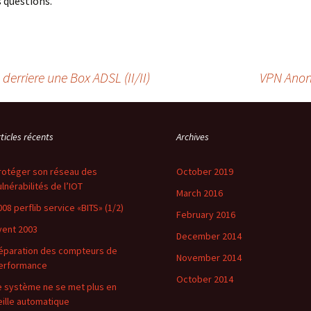
 questions.
erriere une Box ADSL (II/II)
VPN Anon
ticles récents
Archives
rotéger son réseau des
October 2019
ulnérabilités de l’IOT
March 2016
008 perflib service «BITS» (1/2)
February 2016
vent 2003
December 2014
éparation des compteurs de
November 2014
erformance
October 2014
e système ne se met plus en
eille automatique