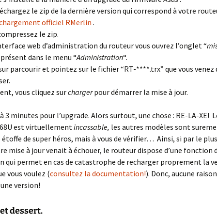
léchargez le zip de la dernière version qui correspond à votre route
échargement officiel RMerlin
.
compressez le zip.
interface web d’administration du routeur vous ouvrez l’onglet “
mis
 présent dans le menu “
Administration
“.
sur parcourir et pointez sur le fichier “RT-****.trx” que vous venez
er.
ent, vous cliquez sur
charger
pour démarrer la mise à jour.
 3 minutes pour l’upgrade. Alors surtout, une chose : RE-LA-XE! L
68U est virtuellement
incassable,
les autres modèles sont surem
étoffe de super héros, mais à vous de vérifier…
Ainsi, si par le pl
re mise à jour venait à échouer, le routeur dispose d’une fonction 
n qui permet en cas de catastrophe de recharger proprement la v
e vous voulez (
consultez la documentation!
). Donc, aucune raison
 une version!
et dessert.