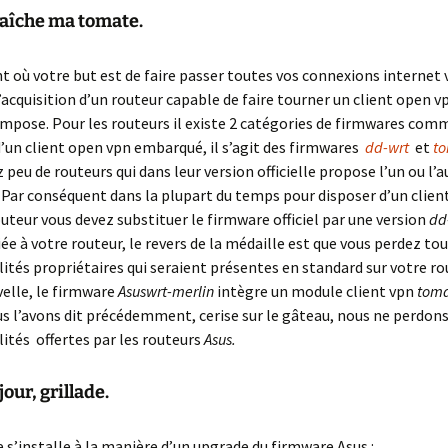
fraîche ma tomate.
nt où votre but est de faire passer toutes vos connexions internet 
acquisition d’un routeur capable de faire tourner un client open vp
’impose. Pour les routeurs il existe 2 catégories de firmwares co
’un client open vpn embarqué, il s’agit des firmwares
dd-wrt
et
t
 peu de routeurs qui dans leur version officielle propose l’un ou l’a
Par conséquent dans la plupart du temps pour disposer d’un clien
outeur vous devez substituer le firmware officiel par une version
dd
ée à votre routeur, le revers de la médaille est que vous perdez tou
ités propriétaires qui seraient présentes en standard sur votre ro
elle, le firmware
Asuswrt-merlin
intègre un module client vpn
tom
 l’avons dit précédemment, cerise sur le gâteau, nous ne perdons
ités offertes par les routeurs
Asus.
our, grillade.
 s’installe à la manière d’un upgrade du firmware Asus :