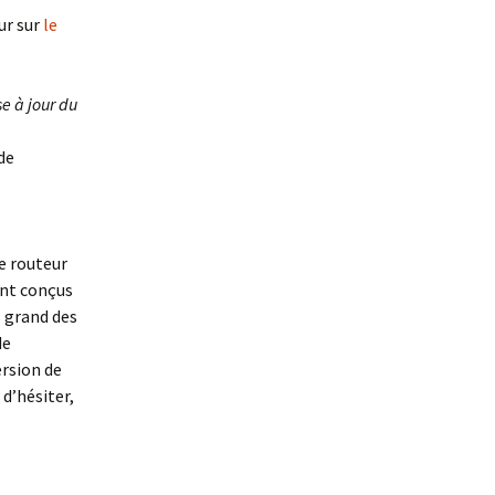
ur sur
le
e à jour du
 de
e routeur
ent conçus
us grand des
de
ersion de
 d’hésiter,