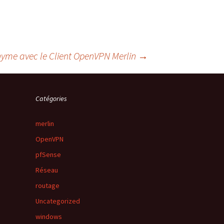
yme avec le Client OpenVPN Merlin
→
Catégories
merlin
OpenVPN
pfSense
Réseau
routage
Uncategorized
windows