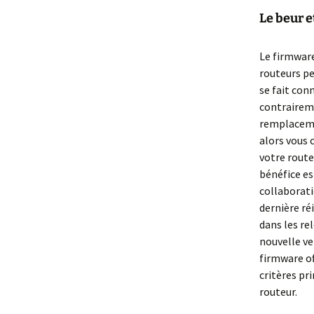
Le beur e
Le firmwar
routeurs p
se fait con
contraireme
remplacemen
alors vous 
votre route
bénéfice es
collaborati
dernière ré
dans les re
nouvelle ve
firmware of
critères pr
routeur.