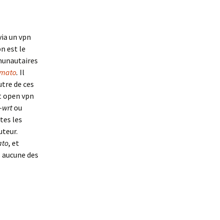
via un vpn
n est le
mmunautaires
omato
.
Il
utre de ces
t open vpn
-wrt
ou
tes les
uteur.
ato
, et
 aucune des