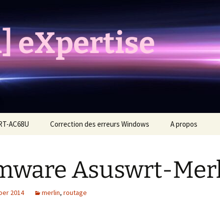
] eXpertise
 RT-AC68U
Correction des erreurs Windows
A propos
mware Asuswrt-Merl
ber 2014
merlin
,
routage