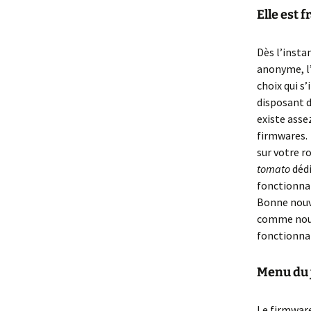
Elle est 
Dès l’insta
anonyme, l’
choix qui s
disposant d
existe assez
firmwares. 
sur votre r
tomato
dédi
fonctionnal
Bonne nouv
comme nous
fonctionnal
Menu du j
Le firmware