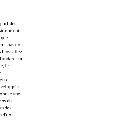
upart des
sionné qui
 que
ent pas en
 l’installez
standard sur
e, le
e
cette
développés
propose une
ons du
un des
n d’un