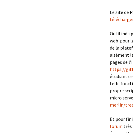
Le site de 
télécharge
Outil indis
web pour la
de la plate
aisément la
pages de l’
https://gi
étudiant ce
telle fonct
propre scri
micro serv
merlin/tre
Et pour fin
forum
très 