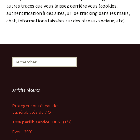
autres traces que vous laissez derrière vous (cookies,
authentification à des sites, url de tracking dans les mails,
chat, informations laissées sur des réseaux sociaux, etc).
Search
Articles récents
Protéger son réseau des
vulnérabilités de l’IOT
1008 perflib service «BITS» (1/2)
Event 2003