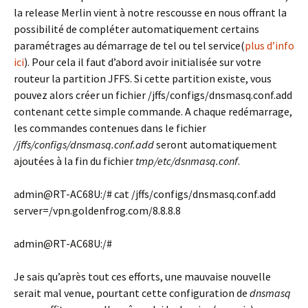
la release Merlin vient à notre rescousse en nous offrant la
possibilité de compléter automatiquement certains
paramétrages au démarrage de tel ou tel service(
plus d’info
ici
). Pour cela il faut d’abord avoir initialisée sur votre
routeur la partition JFFS. Si cette partition existe, vous
pouvez alors créer un fichier /jffs/configs/dnsmasq.conf.add
contenant cette simple commande. A chaque redémarrage,
les commandes contenues dans le fichier
/jffs/configs/dnsmasq.conf.add
seront automatiquement
ajoutées à la fin du fichier
tmp/etc/dsnmasq.conf
.
admin@RT-AC68U:/# cat /jffs/configs/dnsmasq.conf.add
server=/vpn.goldenfrog.com/8.8.8.8
admin@RT-AC68U:/#
Je sais qu’après tout ces efforts, une mauvaise nouvelle
serait mal venue, pourtant cette configuration de
dnsmasq