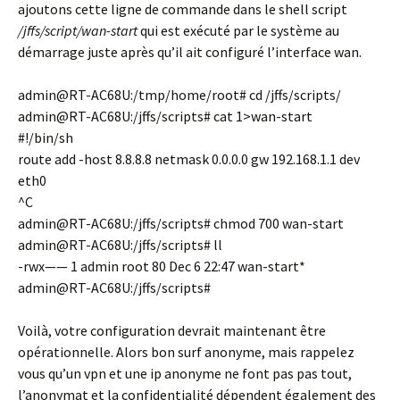
ajoutons cette ligne de commande dans le shell script
/jffs/script/wan-start
qui est exécuté par le système au
démarrage juste après qu’il ait configuré l’interface wan.
admin@RT-AC68U:/tmp/home/root# cd /jffs/scripts/
admin@RT-AC68U:/jffs/scripts# cat 1>wan-start
#!/bin/sh
route add -host 8.8.8.8 netmask 0.0.0.0 gw 192.168.1.1 dev
eth0
^C
admin@RT-AC68U:/jffs/scripts# chmod 700 wan-start
admin@RT-AC68U:/jffs/scripts# ll
-rwx—— 1 admin root 80 Dec 6 22:47 wan-start*
admin@RT-AC68U:/jffs/scripts#
Voilà, votre configuration devrait maintenant être
opérationnelle. Alors bon surf anonyme, mais rappelez
vous qu’un vpn et une ip anonyme ne font pas pas tout,
l’anonymat et la confidentialité dépendent également des