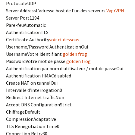
Protocole
UDP
Server Address
L’adresse host de l’un des serveurs
VyprVPN
Server Port
1194
Pare-feu
Automatic
Authentification
TLS
Certificate Authority
voir ci-dessous
Username/Password Authentication
Oui
Username
Votre identifiant
golden frog
Password
Votre mot de passe
golden frog
Authentification par nom d’utilisateur / mot de passe
Oui
Authentification HMAC
disabled
Create NAT on tunnel
Oui
Intervalle d’interrogation
0
Redirect Internet traffic
Non
Accept DNS Configuration
Strict
Chiffrage
Default
Compression
Adaptative
TLS Renegotiation Time
0
Connection Retry
30