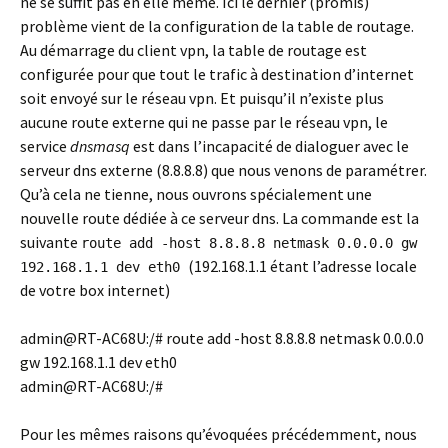
ne se suffit pas en elle même. Ici le dernier (promis)
problème vient de la configuration de la table de routage.
Au démarrage du client vpn, la table de routage est
configurée pour que tout le trafic à destination d’internet
soit envoyé sur le réseau vpn. Et puisqu’il n’existe plus
aucune route externe qui ne passe par le réseau vpn, le
service
dnsmasq
est dans l’incapacité de dialoguer avec le
serveur dns externe (8.8.8.8) que nous venons de paramétrer.
Qu’à cela ne tienne, nous ouvrons spécialement une
nouvelle route dédiée à ce serveur dns. La commande est la
suivante
route add -host 8.8.8.8 netmask 0.0.0.0 gw
(192.168.1.1 étant l’adresse locale
192.168.1.1 dev eth0
de votre box internet)
admin@RT-AC68U:/# route add -host 8.8.8.8 netmask 0.0.0.0
gw 192.168.1.1 dev eth0
admin@RT-AC68U:/#
Pour les mêmes raisons qu’évoquées précédemment, nous