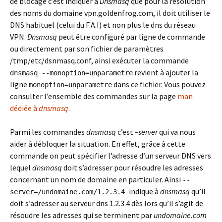
de blocage c’est indiquer à
Dnsmasq
que pour la résolution
des noms du domaine vpn.goldenfrog.com, il doit utiliser le
DNS habituel (celui du F.A.I) et non plus le dns du réseau
VPN.
Dnsmasq
peut être configuré par ligne de commande
ou directement par son fichier de paramètres
/tmp/etc/dsnmasq.conf, ainsi exécuter la commande
revient à ajouter la
dnsmasq --monoption=unparametre
ligne
dans ce fichier. Vous pouvez
monoption=unparametre
consulter l’ensemble des commandes sur la page
man
dédiée à
dnsmasq
.
Parmi les commandes
dnsmasq
c’est
–server
qui va nous
aider à débloquer la situation. En effet, grâce à cette
commande on peut spécifier l’adresse d’un serveur DNS vers
lequel
dnsmasq
doit s’adresser pour résoudre les adresses
concernant un nom de domaine en particuler. Ainsi
--
indique à
dnsmasq
qu’il
server=/undomaine.com/1.2.3.4
doit s’adresser au serveur dns 1.2.3.4 dès lors qu’il s’agit de
résoudre les adresses qui se terminent par
undomaine.com