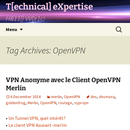
T[echnical] eXpertise
H&11[] VV0r1c!
Skip
Search
Menu
to
for:
content
Tag Archives: OpenVPN
VPN Anonyme avec le Client OpenVPN
Merlin
6 December 2014
merlin
,
OpenVPN
dns
,
dnsmasq
,
goldenfrog
,
Merlin
,
OpenVPN
,
routage
,
vyprvpn
•
Un Tunnel VPN, quel intérêt?
•
Le client VPN Asuswrt-merlin