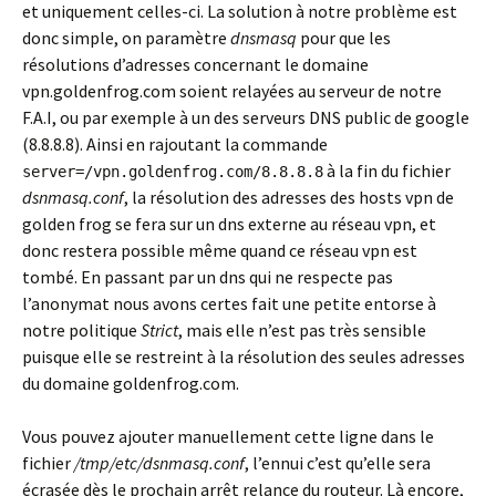
et uniquement celles-ci. La solution à notre problème est
donc simple, on paramètre
dnsmasq
pour que les
résolutions d’adresses concernant le domaine
vpn.goldenfrog.com soient relayées au serveur de notre
F.A.I, ou par exemple à un des serveurs DNS public de google
(8.8.8.8). Ainsi en rajoutant la commande
à la fin du fichier
server=/vpn.goldenfrog.com/8.8.8.8
dsnmasq.conf
, la résolution des adresses des hosts vpn de
golden frog se fera sur un dns externe au réseau vpn, et
donc restera possible même quand ce réseau vpn est
tombé. En passant par un dns qui ne respecte pas
l’anonymat nous avons certes fait une petite entorse à
notre politique
Strict
, mais elle n’est pas très sensible
puisque elle se restreint à la résolution des seules adresses
du domaine goldenfrog.com.
Vous pouvez ajouter manuellement cette ligne dans le
fichier
/tmp/etc/dsnmasq.conf
, l’ennui c’est qu’elle sera
écrasée dès le prochain arrêt relance du routeur. Là encore,