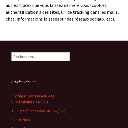
autres traces que vous laissez derrière vous (cookies,
authentification à des sites, url de tracking dans les mails,
chat, informations laissées sur des réseaux sociaux, etc).
Search
Articles récents
Protéger son réseau des
vulnérabilités de l’IOT
1008 perflib service «BITS» (1/2)
Event 2003