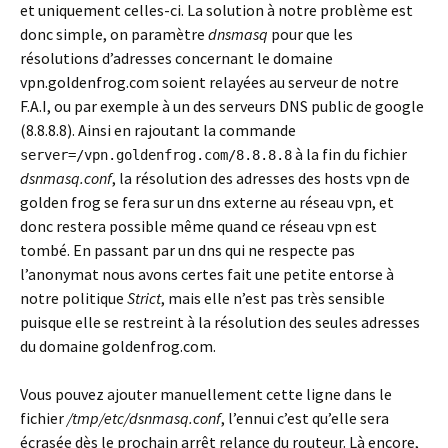
et uniquement celles-ci. La solution à notre problème est
donc simple, on paramètre
dnsmasq
pour que les
résolutions d’adresses concernant le domaine
vpn.goldenfrog.com soient relayées au serveur de notre
F.A.I, ou par exemple à un des serveurs DNS public de google
(8.8.8.8). Ainsi en rajoutant la commande
à la fin du fichier
server=/vpn.goldenfrog.com/8.8.8.8
dsnmasq.conf
, la résolution des adresses des hosts vpn de
golden frog se fera sur un dns externe au réseau vpn, et
donc restera possible même quand ce réseau vpn est
tombé. En passant par un dns qui ne respecte pas
l’anonymat nous avons certes fait une petite entorse à
notre politique
Strict
, mais elle n’est pas très sensible
puisque elle se restreint à la résolution des seules adresses
du domaine goldenfrog.com.
Vous pouvez ajouter manuellement cette ligne dans le
fichier
/tmp/etc/dsnmasq.conf
, l’ennui c’est qu’elle sera
écrasée dès le prochain arrêt relance du routeur. Là encore,