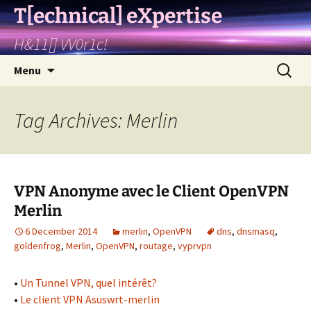
T[echnical] eXpertise
H&11[] VV0r1c!
Skip
Search
Menu
to
for:
content
Tag Archives: Merlin
VPN Anonyme avec le Client OpenVPN
Merlin
6 December 2014
merlin
,
OpenVPN
dns
,
dnsmasq
,
goldenfrog
,
Merlin
,
OpenVPN
,
routage
,
vyprvpn
•
Un Tunnel VPN, quel intérêt?
•
Le client VPN Asuswrt-merlin