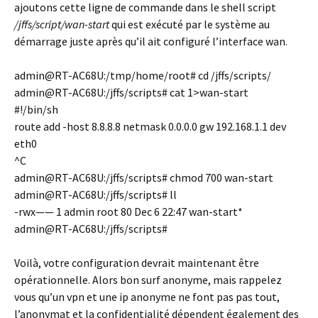
ajoutons cette ligne de commande dans le shell script
/jffs/script/wan-start
qui est exécuté par le système au
démarrage juste après qu’il ait configuré l’interface wan.
admin@RT-AC68U:/tmp/home/root# cd /jffs/scripts/
admin@RT-AC68U:/jffs/scripts# cat 1>wan-start
#!/bin/sh
route add -host 8.8.8.8 netmask 0.0.0.0 gw 192.168.1.1 dev
eth0
^C
admin@RT-AC68U:/jffs/scripts# chmod 700 wan-start
admin@RT-AC68U:/jffs/scripts# ll
-rwx—— 1 admin root 80 Dec 6 22:47 wan-start*
admin@RT-AC68U:/jffs/scripts#
Voilà, votre configuration devrait maintenant être
opérationnelle. Alors bon surf anonyme, mais rappelez
vous qu’un vpn et une ip anonyme ne font pas pas tout,
l’anonymat et la confidentialité dépendent également des