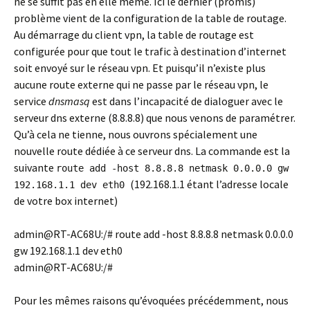
ne se suffit pas en elle même. Ici le dernier (promis)
problème vient de la configuration de la table de routage.
Au démarrage du client vpn, la table de routage est
configurée pour que tout le trafic à destination d’internet
soit envoyé sur le réseau vpn. Et puisqu’il n’existe plus
aucune route externe qui ne passe par le réseau vpn, le
service
dnsmasq
est dans l’incapacité de dialoguer avec le
serveur dns externe (8.8.8.8) que nous venons de paramétrer.
Qu’à cela ne tienne, nous ouvrons spécialement une
nouvelle route dédiée à ce serveur dns. La commande est la
suivante
route add -host 8.8.8.8 netmask 0.0.0.0 gw
(192.168.1.1 étant l’adresse locale
192.168.1.1 dev eth0
de votre box internet)
admin@RT-AC68U:/# route add -host 8.8.8.8 netmask 0.0.0.0
gw 192.168.1.1 dev eth0
admin@RT-AC68U:/#
Pour les mêmes raisons qu’évoquées précédemment, nous