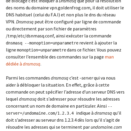
de blocage c’est indiquer à
Dnsmasq
que pour la résolution
des noms du domaine vpn.goldenfrog.com, il doit utiliser le
DNS habituel (celui du F.A.I) et non plus le dns du réseau
VPN.
Dnsmasq
peut être configuré par ligne de commande
ou directement par son fichier de paramètres
/tmp/etc/dsnmasq.conf, ainsi exécuter la commande
revient à ajouter la
dnsmasq --monoption=unparametre
ligne
dans ce fichier. Vous pouvez
monoption=unparametre
consulter l’ensemble des commandes sur la page
man
dédiée à
dnsmasq
.
Parmi les commandes
dnsmasq
c’est
–server
qui va nous
aider à débloquer la situation. En effet, grâce à cette
commande on peut spécifier l’adresse d’un serveur DNS vers
lequel
dnsmasq
doit s’adresser pour résoudre les adresses
concernant un nom de domaine en particuler. Ainsi
--
indique à
dnsmasq
qu’il
server=/undomaine.com/1.2.3.4
doit s’adresser au serveur dns 1.2.3.4 dès lors qu’il s’agit de
résoudre les adresses qui se terminent par
undomaine.com