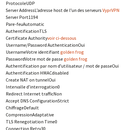
Protocole
UDP
Server Address
L’adresse host de l’un des serveurs
VyprVPN
Server Port
1194
Pare-feu
Automatic
Authentification
TLS
Certificate Authority
voir ci-dessous
Username/Password Authentication
Oui
Username
Votre identifiant
golden frog
Password
Votre mot de passe
golden frog
Authentification par nom d’utilisateur / mot de passe
Oui
Authentification HMAC
disabled
Create NAT on tunnel
Oui
Intervalle d’interrogation
0
Redirect Internet traffic
Non
Accept DNS Configuration
Strict
Chiffrage
Default
Compression
Adaptative
TLS Renegotiation Time
0
Connection Retry
30