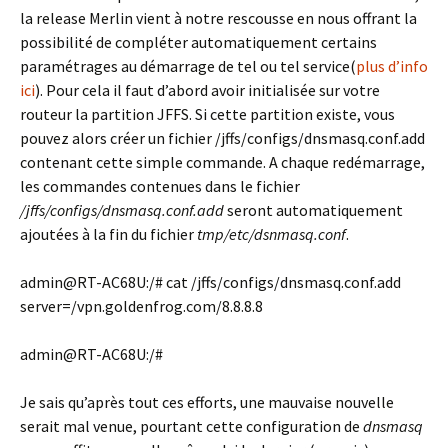
la release Merlin vient à notre rescousse en nous offrant la
possibilité de compléter automatiquement certains
paramétrages au démarrage de tel ou tel service(
plus d’info
ici
). Pour cela il faut d’abord avoir initialisée sur votre
routeur la partition JFFS. Si cette partition existe, vous
pouvez alors créer un fichier /jffs/configs/dnsmasq.conf.add
contenant cette simple commande. A chaque redémarrage,
les commandes contenues dans le fichier
/jffs/configs/dnsmasq.conf.add
seront automatiquement
ajoutées à la fin du fichier
tmp/etc/dsnmasq.conf
.
admin@RT-AC68U:/# cat /jffs/configs/dnsmasq.conf.add
server=/vpn.goldenfrog.com/8.8.8.8
admin@RT-AC68U:/#
Je sais qu’après tout ces efforts, une mauvaise nouvelle
serait mal venue, pourtant cette configuration de
dnsmasq